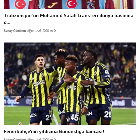
Trabzonspor’un Mohamed Salah transferi dünya basınına
d...
Saray Gündem
Ağustos 6, 2026
0
Fenerbahçe'nin yıldızına Bundesliga kancası!
Saray Gündem
Ağustos 6, 2026
0