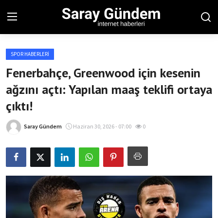
SPOR HABERLERI
Ana Sayfa
Fenerbahçe, Greenwood için kesenin
ağzını açtı: Yapılan maaş teklifi ortaya
Bölgesel
çıktı!
Son Dakika
Saray Gündem
Haziran 30, 2026 - 07:00
0
Spor Haberleri
Teknoloji Haberleri
Magazin Haberleri
Dünya Haberleri