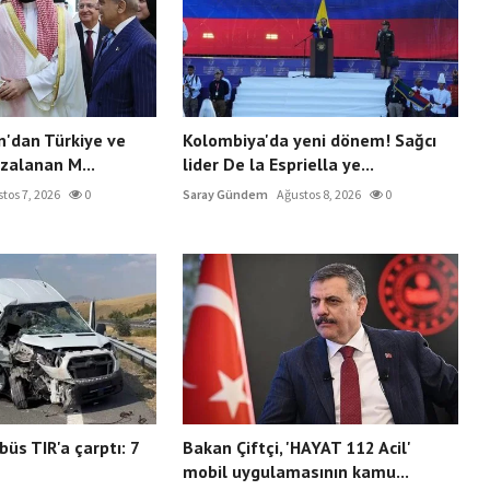
n'dan Türkiye ve
Kolombiya'da yeni dönem! Sağcı
zalanan M...
lider De la Espriella ye...
tos 7, 2026
0
Saray Gündem
Ağustos 8, 2026
0
üs TIR'a çarptı: 7
Bakan Çiftçi, 'HAYAT 112 Acil'
mobil uygulamasının kamu...