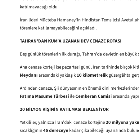
katılmayacağı oldu.
İran lideri Mücteba Hamaney'in Hindistan Temsilcisi Ayetull
törenlere katılamayabileceğini açıkladı.
TAHRAN'DAN KUM'A UZANAN DEV CENAZE ROTASI
Beş günlük törenlerin ilk durağı, Tahran'da devletin en büyük
Ana cenaze korteji ise pazartesi günü, İran tarihinde birçok ki
Meydanı
arasındaki yaklaşık
10 kilometrelik
güzergâhta gerçe
Ardından cenaze, Şii dünyasının en önemli dini merkezlerinden
Fatıma Masume Türbesi
ile
Cemkeran Camisi
arasında yapı
20 MİLYON KİŞİNİN KATILMASI BEKLENİYOR
Yetkililer, yalnızca İran'daki cenaze kortejine
20 milyona yakı
sıcaklığının
45 dereceye
kadar çıkabileceği uyarısında bulun