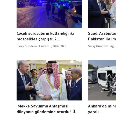
Çocuk sürücülerin kullandığı iki
Suudi Arabista
motosiklet çarpıştı: 2...
Pakistan ile im
Saray Gündem
Ağustos 8, 2026
0
Saray Gündem
Ağus
'Mekke Savunma Anlaşması'
Ankara’da minib
dünyanın gündemine oturdu! 'Ü...
yaralı