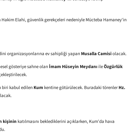
ah Hakim Elahi, güvenlik gerekçeleri nedeniyle Mücteba Hamaney'in
 dini organizasyonlarına ev sahipliği yapan
Musalla Camisi
olacak.
tlesel gösteriye sahne olan
İmam Hüseyin Meydanı
ile
Özgürlük
kleştirilecek.
 biri kabul edilen
Kum
kentine götürülecek. Buradaki törenler
Hz.
lacak.
n kişinin
katılmasını beklediklerini açıklarken, Kum'da hava
du.