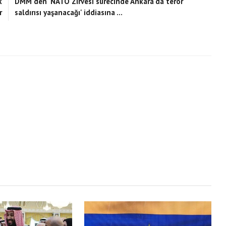
k
DMM'den 'NATO Zirvesi sürecinde Ankara'da terör
r
saldırısı yaşanacağı' iddiasına ...