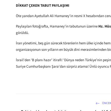
DİKKAT ÇEKEN TABUT PAYLAŞIMI
Öte yandan Ayetullah Ali Hamaney'in resmi X hesabından cenaz
Paylaşılan fotoğrafta, Hamaney'in tabutunun üzerine
Hz. Hüs
görüldü.
İran yönetimi, beş gün sürecek törenlerin hem ülke içinde hem d
organizasyonun son yılların en büyük dini merasimlerinden bir
İsrail'den ‘B planı hazır’ itirafı! ‘Dünya neden Türkiye’nin peşi
Suriye Cumhurbaşkanı Şara'dan sürpriz atama! Ünlü oyuncu R
ÖNCEK