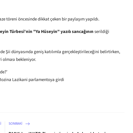
e töreni öncesinde dikkat çeken bir paylaşım yapıldı.
eyin Türbesi'nin "Ya Hüseyin" yazılı sancağının
serildiği
e Şii dünyasında geniş katılımla gerçekleştirileceğini belirtirken,
i olması bekleniyor.
nde?’
ozina Lazikani parlamentoya girdi
I
SONRAKI