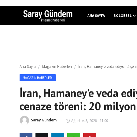
ANA SAYFA
BÖLGESEL
Ana Sayfa
Bölgesel
Ana Sayfa
Magazin Haberleri
İran, Hamaney'e veda ediyor! 5 şehir
Son Dakika
MAGAZIN HABERLERI
Spor Haberleri
İran, Hamaney'e veda edi
Teknoloji Haberleri
cenaze töreni: 20 milyon 
Magazin Haberleri
Saray Gündem
Ağustos 3, 2026 - 11:00
Dünya Haberleri