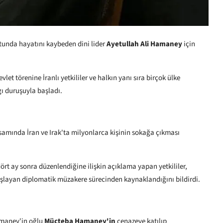
utunda hayatını kaybeden dini lider
Ayetullah Ali Hamaney
için
 törenine İranlı yetkililer ve halkın yanı sıra birçok ülke
ygı duruşuyla başladı.
psamında İran ve Irak'ta milyonlarca kişinin sokağa çıkması
rt ay sonra düzenlendiğine ilişkin açıklama yapan yetkililer,
aşlayan diplomatik müzakere sürecinden kaynaklandığını bildirdi.
amaney'in oğlu
Mücteba Hamaney'in
cenazeye katılıp