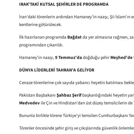
IRAK'TAKİ KUTSAL ŞEHİRLER DE PROGRAMDA
İran'daki törenlerin ardından Hamaney'in naaşı, Şii İslam'ın 
kentlerine götürülecek.
İlk hazırlanan programda
Bağdat
da yer almasına rağmen, zam
programından çıkarıldı.
Hamaney'in naaşı,
9 Temmuz'da
doğduğu şehir
Meşhed'de
DÜNYA LİDERLERİ TAHRAN'A GELİYOR
Cenaze törenlerine çok sayıda yabancı heyetin katılması bekle
Pakistan Başbakanı
Şahbaz Şerif
başkanlığındaki heyetin yan
Medvedev
ile Çin ve Hindistan'dan üst düzey temsilcilerin de
Bununla birlikte törene Türkiye’yi temsilen Cumhurbaşkanı Ya
Törenler öncesinde şehir giriş ve çıkışlarında güvenlik önlemleri