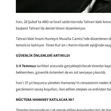
İran, 28 Şubat'ta ABD ve İsrail saldırılarında Tahran'daki kon
başkent Tahran'da devlet töreni düzenleniyor.
Tahran’daki İmam Humeyni Musalla Camisi’nde düzenlenen devlet
temsilcisi katılıyor. Tören Kur'an-ı Kerim tilaveti eşliğinde sa
GÜVENLİK ÖNLEMLERİ ARTIRILDI
3-9 Temmuz
tarihleri arasında gerçekleştirilecek törenler ka
beklenirken, güvenlik önlemleri de en üst seviyeye çıkarıldı.
İran'ı 37 yıl boyunca yöneten Hamaney'in cenazesinin neden dö
gecikmenin savaş koşulları, ilan edilen ateşkes ve ardından b
MÜCTEBA HAMANEY KATILACAK MI?
Törenler öncesinde en çok merak edilen konulardan biri de H