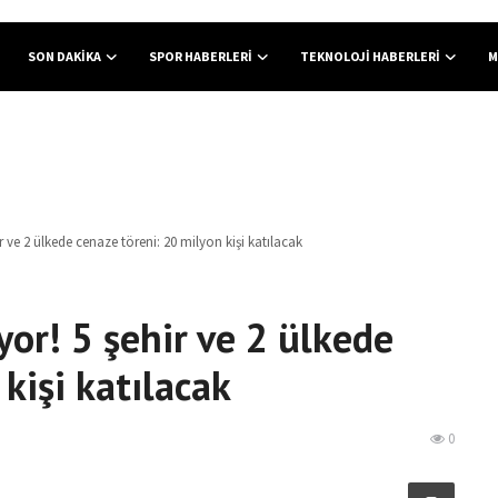
SON DAKIKA
SPOR HABERLERI
TEKNOLOJI HABERLERI
M
 ve 2 ülkede cenaze töreni: 20 milyon kişi katılacak
yor! 5 şehir ve 2 ülkede
kişi katılacak
0