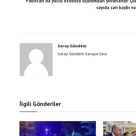
Pakistan'da yolcu otobüsü uçurumdan yuvarlandı! Ço
sayıda can kaybı va
Saray Gündem
Saray Gündem Sarayın Sesi
İlgili Gönderiler