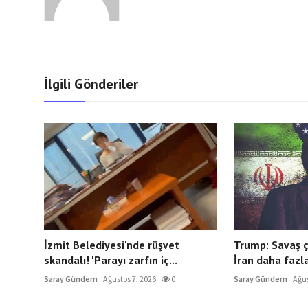
İlgili Gönderiler
İzmit Belediyesi'nde rüşvet
Trump: Savaş ç
skandalı! 'Parayı zarfın iç...
İran daha fazla
Saray Gündem
Ağustos 7, 2026
0
Saray Gündem
Ağus