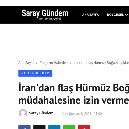
ANA SAYFA
BÖLGESEL
Ana Sayfa
Bölgesel
Ana Sayfa
Magazin Haberleri
İran'dan flaş Hürmüz Boğazı açıkla
Son Dakika
MAGAZIN HABERLERI
Spor Haberleri
İran'dan flaş Hürmüz Boğ
Teknoloji Haberleri
müdahalesine izin verme
Magazin Haberleri
Saray Gündem
Ağustos 3, 2026 - 11:00
Dünya Haberleri