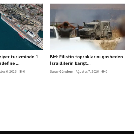
ziyer turizminde 1
BM: Filistin topraklarını gasbeden
define ...
İsraillilerin karışt...
tos 6, 2026
0
Saray Gündem
Ağustos 7, 2026
0