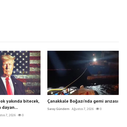
ok yakında bitecek,
Çanakkale Boğazı’nda gemi arızası
 dayan...
Saray Gündem
Ağustos 7, 2026
0
tos 7, 2026
0