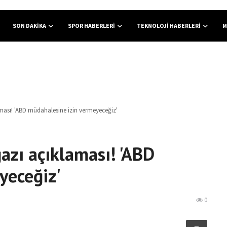
SON DAKIKA
SPOR HABERLERI
TEKNOLOJI HABERLERI
M
ması! 'ABD müdahalesine izin vermeyeceğiz'
azı açıklaması! 'ABD
yeceğiz'
0