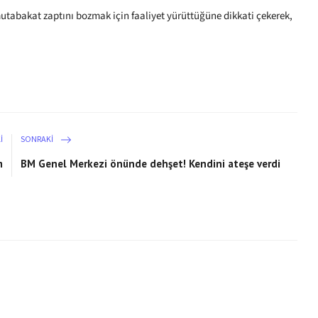
mutabakat zaptını bozmak için faaliyet yürüttüğüne dikkati çekerek,
I
SONRAKI
m
BM Genel Merkezi önünde dehşet! Kendini ateşe verdi