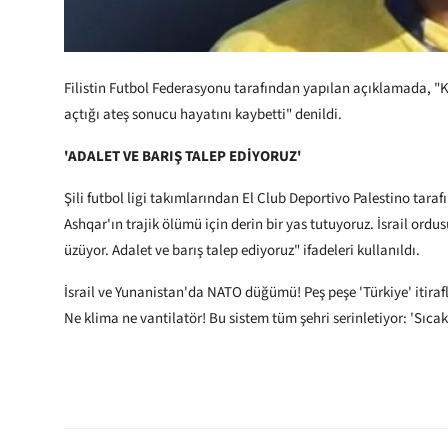
Filistin Futbol Federasyonu tarafından yapılan açıklamada, "
açtığı ateş sonucu hayatını kaybetti" denildi.
'ADALET VE BARIŞ TALEP EDİYORUZ'
Şili futbol ligi takımlarından El Club Deportivo Palestino tara
Ashqar'ın trajik ölümü için derin bir yas tutuyoruz. İsrail ord
üzüyor. Adalet ve barış talep ediyoruz" ifadeleri kullanıldı.
İsrail ve Yunanistan'da NATO düğümü! Peş peşe 'Türkiye' itiraf
Ne klima ne vantilatör! Bu sistem tüm şehri serinletiyor: 'Sıca