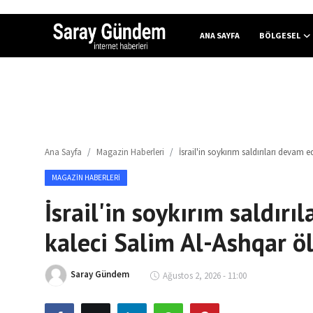
ANA SAYFA
BÖLGESEL
Ana Sayfa
Bölgesel
Ana Sayfa
Magazin Haberleri
İsrail'in soykırım saldırıları devam e
Son Dakika
MAGAZIN HABERLERI
Spor Haberleri
İsrail'in soykırım saldırıl
Teknoloji Haberleri
kaleci Salim Al-Ashqar ö
Magazin Haberleri
Saray Gündem
Ağustos 2, 2026 - 11:00
Dünya Haberleri