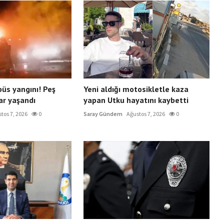
büs yangını! Peş
Yeni aldığı motosikletle kaza
ar yaşandı
yapan Utku hayatını kaybetti
tos 7, 2026
0
Saray Gündem
Ağustos 7, 2026
0