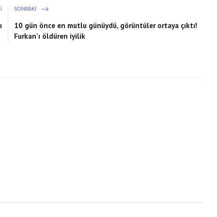
I
SONRAKI
ı
10 gün önce en mutlu günüydü, görüntüler ortaya çıktı!
Furkan'ı öldüren iyilik