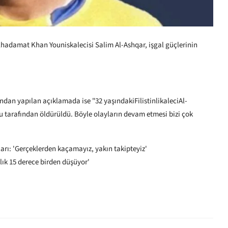
Khadamat Khan Youniskalecisi Salim Al-Ashqar, işgal güçlerinin
fından yapılan açıklamada ise "32 yaşındakiFilistinlikaleciAl-
usu tarafından öldürüldü. Böyle olayların devam etmesi bizi çok
ları: 'Gerçeklerden kaçamayız, yakın takipteyiz'
klık 15 derece birden düşüyor'