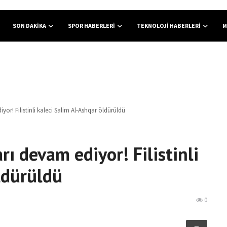
SON DAKIKA
SPOR HABERLERI
TEKNOLOJI HABERLERI
M
diyor! Filistinli kaleci Salim Al-Ashqar öldürüldü
arı devam ediyor! Filistinli
ldürüldü
0