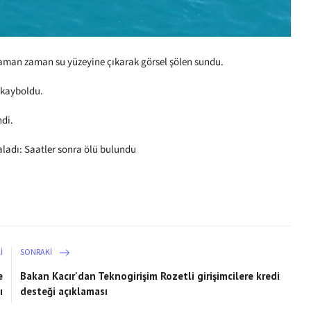
 zaman zaman su yüzeyine çıkarak görsel şölen sundu.
n kayboldu.
ndi.
raladı: Saatler sonra ölü bulundu
I
SONRAKI
e
Bakan Kacır'dan Teknogirişim Rozetli girişimcilere kredi
ı
desteği açıklaması