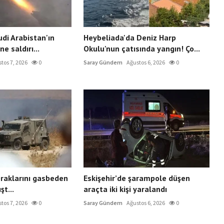
udi Arabistan'ın
Heybeliada'da Deniz Harp
e saldırı...
Okulu'nun çatısında yangın! Ço...
tos 7, 2026
0
Saray Gündem
Ağustos 6, 2026
0
praklarını gasbeden
Eskişehir’de şarampole düşen
şt...
araçta iki kişi yaralandı
tos 7, 2026
0
Saray Gündem
Ağustos 6, 2026
0