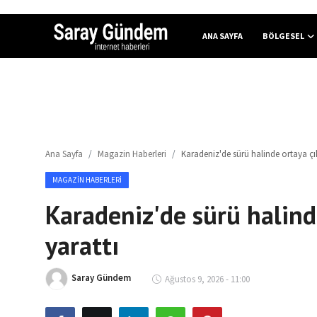
ANA SAYFA
BÖLGESEL
Ana Sayfa
Bölgesel
Ana Sayfa
Magazin Haberleri
Karadeniz'de sürü halinde ortaya çık
Son Dakika
MAGAZIN HABERLERI
Spor Haberleri
Karadeniz'de sürü halind
Teknoloji Haberleri
yarattı
Magazin Haberleri
Saray Gündem
Ağustos 9, 2026 - 11:00
Dünya Haberleri