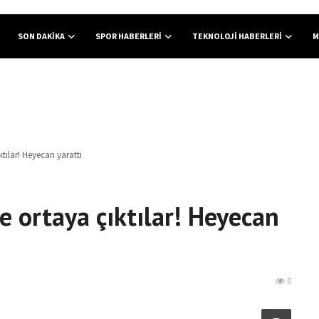
SON DAKIKA
SPOR HABERLERI
TEKNOLOJI HABERLERI
M
tılar! Heyecan yarattı
e ortaya çıktılar! Heyecan
0