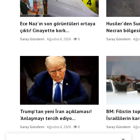
Ece Naz'ın son görüntüleri ortaya
Husiler'den Su
çıktı! Cinayette kork...
Necran bölgesin
Saray Gündem
Ağustos 6, 2026
0
Saray Gündem
Ağus
Trump'tan yeni İran açıklaması!
BM: Filistin to
'Anlaşmayı tercih ediyo...
İsraillilerin karı
Saray Gündem
Ağustos 6, 2026
0
Saray Gündem
Ağus