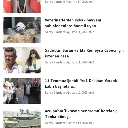
Saray Gündem
Haziran 17, 2026
2
Veterinerlerden sokak hayvanı
sahiplenenlere önemli uyarı
Saray Gündem
Ağustos 11, 2026
2
Sadettin Saran ve Ela Rümeysa Cebeci için
istenen ceza ...
Saray Gündem
Ağustos 11, 2026
2
15 Temmuz Şehidi Prof. Dr. İlhan Varank
kabri başında a...
Saray Gündem
Ağustos 12, 2026
2
Avrupa’nın ‘Ukrayna sendromu’ hortladı;
Tanka dönüş...
Saray Gündem
Haziran 19, 2026
1