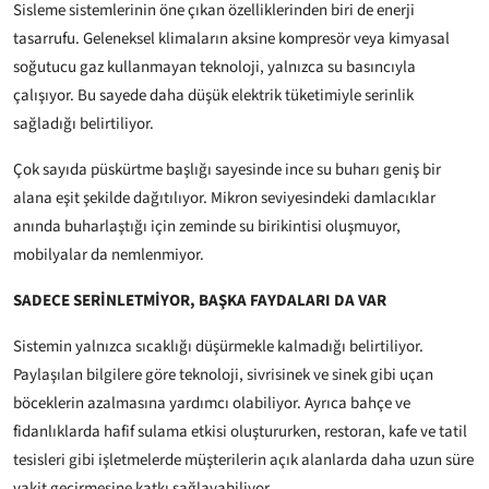
Sisleme sistemlerinin öne çıkan özelliklerinden biri de enerji
tasarrufu. Geleneksel klimaların aksine kompresör veya kimyasal
soğutucu gaz kullanmayan teknoloji, yalnızca su basıncıyla
çalışıyor. Bu sayede daha düşük elektrik tüketimiyle serinlik
sağladığı belirtiliyor.
Çok sayıda püskürtme başlığı sayesinde ince su buharı geniş bir
alana eşit şekilde dağıtılıyor. Mikron seviyesindeki damlacıklar
anında buharlaştığı için zeminde su birikintisi oluşmuyor,
mobilyalar da nemlenmiyor.
SADECE SERİNLETMİYOR, BAŞKA FAYDALARI DA VAR
Sistemin yalnızca sıcaklığı düşürmekle kalmadığı belirtiliyor.
Paylaşılan bilgilere göre teknoloji, sivrisinek ve sinek gibi uçan
böceklerin azalmasına yardımcı olabiliyor. Ayrıca bahçe ve
fidanlıklarda hafif sulama etkisi oluştururken, restoran, kafe ve tatil
tesisleri gibi işletmelerde müşterilerin açık alanlarda daha uzun süre
vakit geçirmesine katkı sağlayabiliyor.