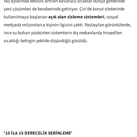
Yaz aylarında etkisini artıran kavurucu sıcaklar dünya genelinde
yeni çözümleri de beraberinde getiriyor. Çin'de konut sitelerinde
kullanılmaya başlanan
açık alan sisleme sistemleri
, sosyal
medyada milyonlarca kişinin ilgisini çekti. Paylaşılan görüntülerde,
ince su buharı püskürten sistemlerin dış mekanlarda hissedilen
sıcaklığı belirgin şekilde düşürdüğü görüldü.
'10 İLA 15 DERECELİK SERİNLEME'