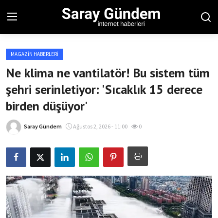
MAGAZIN HABERLERI
Ana Sayfa
Ne klima ne vantilatör! Bu sistem tüm
şehri serinletiyor: 'Sıcaklık 15 derece
Bölgesel
birden düşüyor'
Son Dakika
Saray Gündem
Ağustos 2, 2026 - 11:00
0
Spor Haberleri
Teknoloji Haberleri
Magazin Haberleri
Dünya Haberleri