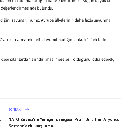
a önemli adımlar attığını ifade eden Trump, "Bugün büyük bir
i." değerlendirmesinde bulundu.
lendiğini savunan Trump, Avrupa ülkelerinin daha fazla savunma
'ye uzun zamandır adil davranılmadığını anladı." ifadelerini
ükleer silahlardan arındırılması meselesi" olduğunu iddia ederek,
I
SONRAKI
t
NATO Zirvesi'ne Yeniçeri damgası! Prof. Dr. Erhan Afyoncu
.
Beştepe'deki karşılama...