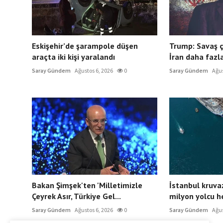
Eskişehir’de şarampole düşen
Trump: Savaş ç
araçta iki kişi yaralandı
İran daha fazla
Saray Gündem
Ağustos 6, 2026
0
Saray Gündem
Ağus
Bakan Şimşek'ten 'Milletimizle
İstanbul kruva
Çeyrek Asır, Türkiye Gel...
milyon yolcu he
Saray Gündem
Ağustos 6, 2026
0
Saray Gündem
Ağus