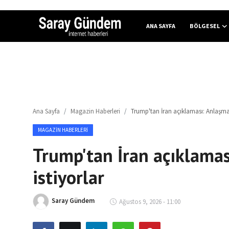
ANA SAYFA
BÖLGESEL
Ana Sayfa
Bölgesel
Ana Sayfa
Magazin Haberleri
Trump'tan İran açıklaması: Anlaşma
Son Dakika
MAGAZIN HABERLERI
Spor Haberleri
Trump'tan İran açıklama
Teknoloji Haberleri
istiyorlar
Magazin Haberleri
Saray Gündem
Ağustos 9, 2026 - 11:00
Dünya Haberleri