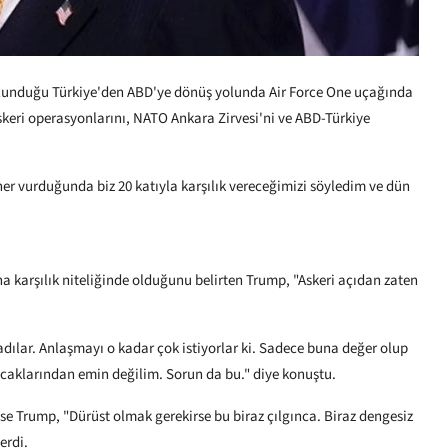
bulunduğu Türkiye'den ABD'ye dönüş yolunda Air Force One uçağında
skeri operasyonlarını, NATO Ankara Zirvesi'ni ve ABD-Türkiye
 her vurduğunda biz 20 katıyla karşılık vereceğimizi söyledim ve dün
na karşılık niteliğinde olduğunu belirten Trump, "Askeri açıdan zaten
dılar. Anlaşmayı o kadar çok istiyorlar ki. Sadece buna değer olup
caklarından emin değilim. Sorun da bu." diye konuştu.
 ise Trump, "Dürüst olmak gerekirse bu biraz çılgınca. Biraz dengesiz
erdi.