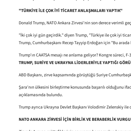
"TÜRKİYE İLE ÇOK İYİ TİCARET ANLAŞMALARI YAPTIK"
Donald Trump, NATO Ankara Zirvesi'nin son derece verimli geçtiği
"İki çok iyi gün geçirdik." diyen Trump, "Türkiye ile çok iyi tica
Trump, Cumhurbaşkanı Recep Tayyip Erdoğan için "Bu arada ke
Trump'ın CAATSA mesajı ne anlama geliyor? Kongre süreci, F-35
TRUMP, SURİYE VE UKRAYNA LİDERLERİYLE YAPTIĞI GÖ
ABD Başkanı, zirve kapsamında görüştüğü Suriye Cumhurbaşk
Şara'nın ülkesini birleştirme konusunda başarılı olduğunu ifade 
açıklamasında bulundu.
Trump ayrıca Ukrayna Devlet Başkanı Volodimir Zelenskiy ile de
NATO ANKARA ZİRVESİ İÇİN BİRLİK VE BERABERLİK VURG