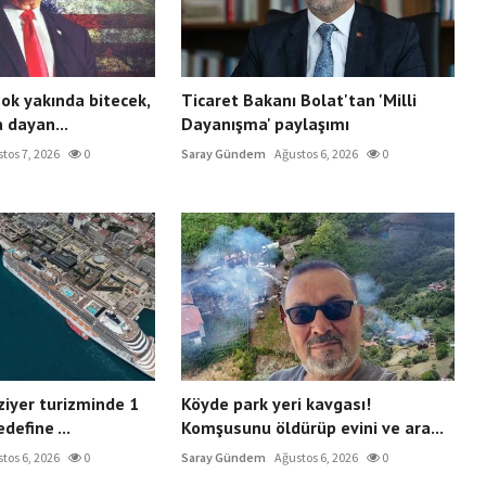
ok yakında bitecek,
Ticaret Bakanı Bolat'tan 'Milli
 dayan...
Dayanışma' paylaşımı
tos 7, 2026
0
Saray Gündem
Ağustos 6, 2026
0
ziyer turizminde 1
Köyde park yeri kavgası!
define ...
Komşusunu öldürüp evini ve ara...
tos 6, 2026
0
Saray Gündem
Ağustos 6, 2026
0