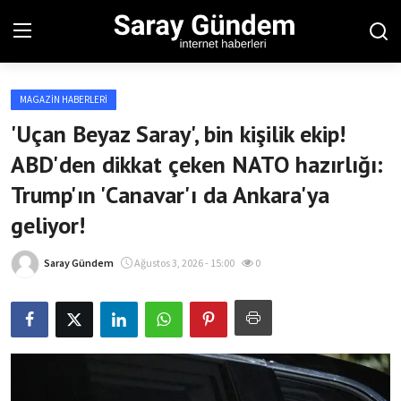
MAGAZIN HABERLERI
Ana Sayfa
'Uçan Beyaz Saray', bin kişilik ekip!
ABD'den dikkat çeken NATO hazırlığı:
Bölgesel
Trump'ın 'Canavar'ı da Ankara'ya
Son Dakika
geliyor!
Spor Haberleri
Saray Gündem
Ağustos 3, 2026 - 15:00
0
Teknoloji Haberleri
Magazin Haberleri
Dünya Haberleri